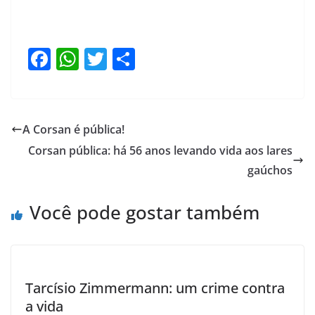
F
W
T
S
a
h
w
h
c
at
itt
ar
e
s
er
e
A Corsan é pública!
b
A
Corsan pública: há 56 anos levando vida aos lares
o
p
gaúchos
o
p
Você pode gostar também
k
Tarcísio Zimmermann: um crime contra
a vida