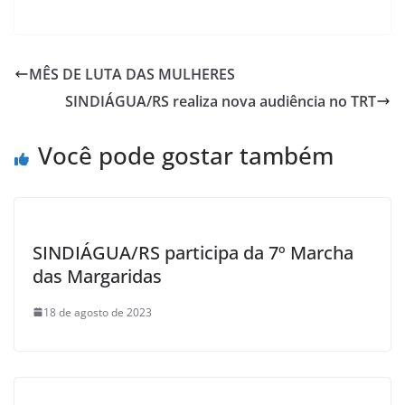
a
h
w
h
c
at
itt
ar
e
s
er
e
MÊS DE LUTA DAS MULHERES
b
A
SINDIÁGUA/RS realiza nova audiência no TRT
o
p
o
p
Você pode gostar também
k
SINDIÁGUA/RS participa da 7º Marcha
das Margaridas
18 de agosto de 2023