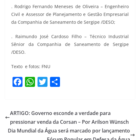
. Rodrigo Fernando Meneses de Oliveira – Engenheiro
Civil e Assessor de Planejamento e Gestão Empresarial
da Companhia de Saneamento de Sergipe /DESO;
. Raimundo José Cardoso Filho – Técnico Industrial
Sênior da Companhia de Saneamento de Sergipe
/DESO.
Texto e fotos: FNU
F
W
T
S
a
h
w
h
c
at
itt
ar
e
s
er
e
ARTIGO: Governo esconde a verdade para
b
A
pressionar venda da Corsan – Por Arilson Wünsch
o
p
Dia Mundial da Água será marcado por lançamento
Fórum Popular em Defesa da Água