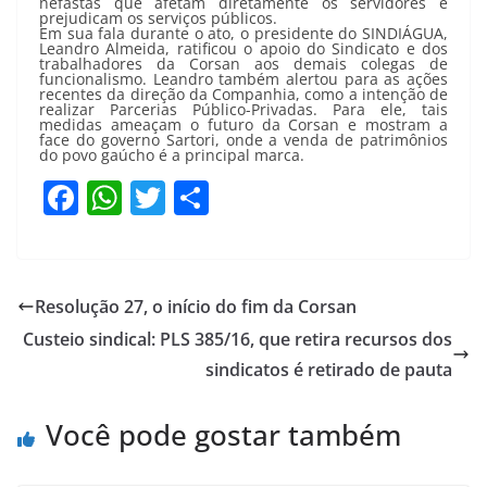
nefastas que afetam diretamente os servidores e
prejudicam os serviços públicos.
Em sua fala durante o ato, o presidente do SINDIÁGUA,
Leandro Almeida, ratificou o apoio do Sindicato e dos
trabalhadores da Corsan aos demais colegas de
funcionalismo. Leandro também alertou para as ações
recentes da direção da Companhia, como a intenção de
realizar Parcerias Público-Privadas. Para ele, tais
medidas ameaçam o futuro da Corsan e mostram a
face do governo Sartori, onde a venda de patrimônios
do povo gaúcho é a principal marca.
F
W
T
S
a
h
w
h
c
at
itt
ar
e
s
er
e
Resolução 27, o início do fim da Corsan
b
A
Custeio sindical: PLS 385/16, que retira recursos dos
o
p
sindicatos é retirado de pauta
o
p
Você pode gostar também
k